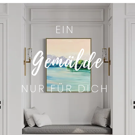
EIN
Gemälde
NUR FÜR DICH