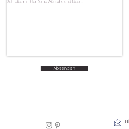
Absenden
H