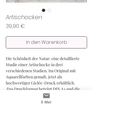
Artischocken
Preis
39,90 €
In den Warenkorb
Die Schönheit der Natur: eine detaillierte
Studie einer Artischocke in drei
verschiedenen Stadien. Im Original mit
Aquarellfarben gemalt, jetzt als
hochwertiger Giclée-Druck erhältlich.
Das Druckformat beträgt DIN A4 und die
Lieferung erfolgt auf einem hochwertigen,
cremefarbenen Passepartout im Format
E-Mail
30x40 cm.
Der Druck ist auf 100 Stück limitiert.