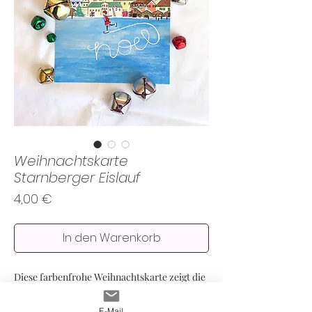
Weihnachtskarte
Starnberger Eislauf
Preis
4,00 €
In den Warenkorb
Diese farbenfrohe Weihnachtskarte zeigt die
Stadt Starnberg und einen Schlittschuhläufer
auf dem See und bringt dieses Jahr Freude
E-Mail