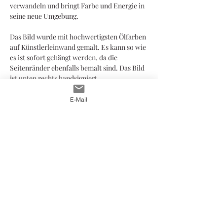
verwandeln und bringt Farbe und Energie in
seine neue Umgebung.
Das Bild wurde mit hochwertigsten Ölfarben
auf Künstlerleinwand gemalt. Es kann so wie
es ist sofort gehängt werden, da die
Seitenränder ebenfalls bemalt sind. Das Bild
ist unten rechts handsigniert.
Das Gemälde ist in einem
Schattenfugenrahmen aus Holz gerahmt, der
E-Mail
nach Wunsch mitgeliefert werden kann und
ist derzeit im
Ristorante im Pförtnerhaus
,
82319 Söcking-Starnberg ausgestellt.
INFO
* Bitte beachten Sie, dass alle Computer- und
Handybildschirme Farbe in unterschiedlichen
Nuancen wiedergeben. Die Farben des
Originalgemäldes oder -drucks können