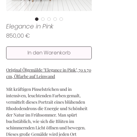
Elegance in Pink
Preis
850,00 €
In den Warenkorb
Original Ölgemälde "Elegance in Pink", 70 x 70
cm, Ölfarbe auf Leinwand
Mit kräftigen Pinselstrichen und in
intensiven, leuchtenden Farben gemalt,
vermittelt dieses Portrait eines blühenden
Rhododendrons die Energie und Schönheit
der Natur im Frühsommer. Man spürt
buchstäblich, wie sich die Blüten im
schimmernden Licht öffnen und bewegen.
Dieses große Gemälde wird jeden Ort