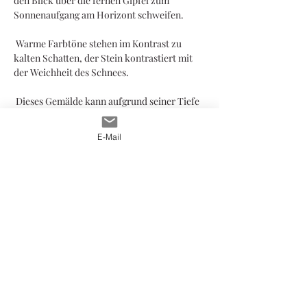
den Blick über die fernen Gipfel zum
Sonnenaufgang am Horizont schweifen.
Warme Farbtöne stehen im Kontrast zu
kalten Schatten, der Stein kontrastiert mit
der Weichheit des Schnees.
Dieses Gemälde kann aufgrund seiner Tiefe
ohne Rahmen an die Wand gehängt oder
überall im Raum aufgestellt werden.
E-Mail
Mit hochwertigen Acrylfarben auf Holz
bemalt und mit UV-Lack versiegelt.
Kann überall im Raum aufgehängt oder
aufgestellt werden.