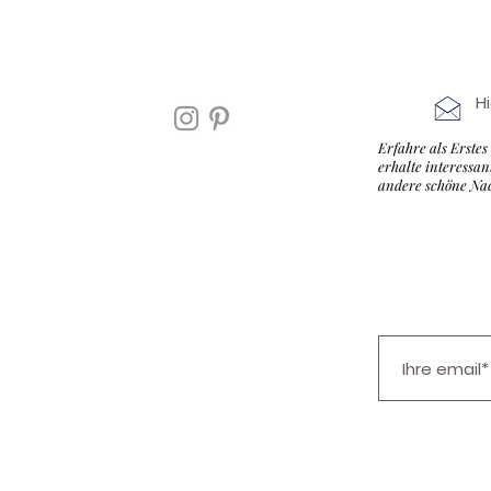
H
Erfahre als E
rstes
erhalte interessa
andere schöne Na