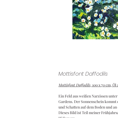
Mottisfont Daffodils
Mottisfont Daffodils
, 100 x 70 cm, Öl
Ein Feld aus weißen Narzissen unte
Gardens. Der Sonnenschein kommt dur
und Schatten auf dem Boden und a
Dieses Bild ist Teil meiner Frühjahr