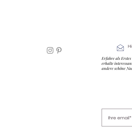
H
Erfahre als E
rstes
erhalte interessa
andere schöne Na