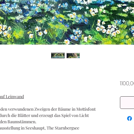
1.100,
 auf Leinwand
r den verwundenen Zweigen der Bäume in Mottisfont
ch die Blätter und erzeugt das Spiel von Licht
n den Baumstämmen.
sausstellung in Seeshaupt, The Starnbergsee