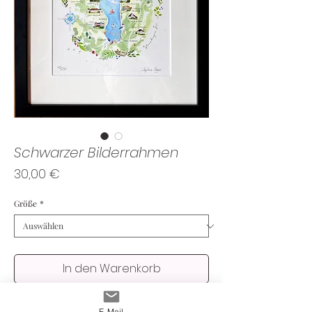
Schwarzer Bilderrahmen
Preis
30,00 €
Größe
*
In den Warenkorb
Ein puristischer, schwarzer Holzrahmen mit
E-Mail