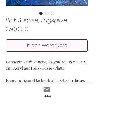
Pink Sunrise, Zugspitze
Preis
250,00 €
In den Warenkorb
Bergserie, Pink Sunrise, Zugspitze
, 18 x 24 x 5
cm, Acryl auf Holz-Gesso-Platte
Klein, ruhig und farbenfroh lässt sich dieses
Gemälde ohne Rahmen an die Wand hängen
oder aufgrund seiner Tiefe frei im Raum
E-Mail
aufstellen.