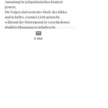
Anmutung in zeitgenössischen Kontext
gesetzt.
Die Feigen sind zentrales Motiv des Bildes
und in helles, warmes Licht getaucht,
während der Hintergrund in verschiedenen
dunklen Blaunuancen gehalten ist.
Gemalt wurde das Bild mit hochwertigen
Ölfarben auf Leinwand, handsigniert unten
E-Mail
rechts.
Das Gemälde ist in einem
Schattenfugenrahmen aus schwarz-
goldenem Holz gerahmt, der nach Wunsch
mitgeliefert werden kann und ist derzeit im
Ristorante im Pförtnerhaus
, 82319 Söcking-
Starnberg ausgestellt.
JOIN MY MAILING LIST