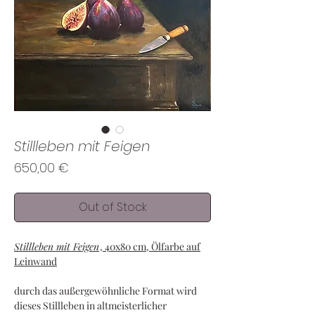
Stillleben mit Feigen
Price
650,00 €
Out of Stock
Stillleben mit Feigen
, 40x80 cm, Ölfarbe auf
Leinwand
durch das außergewöhnliche Format wird
dieses Stillleben in altmeisterlicher